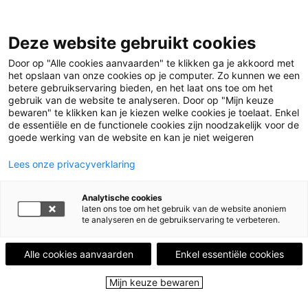
Deze website gebruikt cookies
Menu
Door op "Alle cookies aanvaarden" te klikken ga je akkoord met
het opslaan van onze cookies op je computer. Zo kunnen we een
betere gebruikservaring bieden, en het laat ons toe om het
Home
Leestips
Mysterieuze sport
gebruik van de website te analyseren. Door op "Mijn keuze
bewaren" te klikken kan je kiezen welke cookies je toelaat. Enkel
de essentiële en de functionele cookies zijn noodzakelijk voor de
LEESTIP VAN
AXELLE LESCROART
goede werking van de website en kan je niet weigeren
Een dag niet gelezen is een dag niet
geleefd!
Lees onze privacyverklaring
Mysterieuze sport
Analytische cookies
laten ons toe om het gebruik van de website anoniem
te analyseren en de gebruikservaring te verbeteren.
14 december 2025 - 386 keer bekeken
Alle cookies aanvaarden
Enkel essentiële cookies
In dit tweede deel van de “All for the game”-trilogie
neemt Sakavic je nog verder mee in deze wereld
Mijn keuze bewaren
van exy en maffia. Neil Josten zijn zoektocht in het
team wordt verdergezet. Wat is nu zijn plek in de