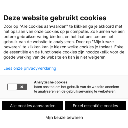
Deze website gebruikt cookies
Menu
Door op "Alle cookies aanvaarden" te klikken ga je akkoord met
het opslaan van onze cookies op je computer. Zo kunnen we een
betere gebruikservaring bieden, en het laat ons toe om het
Home
Leestips
De Westhoek op de vlucht en
gebruik van de website te analyseren. Door op "Mijn keuze
bewaren" te klikken kan je kiezen welke cookies je toelaat. Enkel
Poperingse hoppecultuur in de kijker.
de essentiële en de functionele cookies zijn noodzakelijk voor de
goede werking van de website en kan je niet weigeren
LEESTIP VAN
JET MARCHAU
Wie leest,leeft duizend levens tegelijk en
Lees onze privacyverklaring
blijft toch zichzelf ( C.S.Lewis)
Analytische cookies
De Westhoek op de
laten ons toe om het gebruik van de website anoniem
te analyseren en de gebruikservaring te verbeteren.
vlucht en Poperingse
hoppecultuur in de
Alle cookies aanvaarden
Enkel essentiële cookies
kijker.
Mijn keuze bewaren
8 december 2020 - 2007 keer bekeken