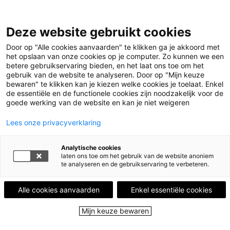
Deze website gebruikt cookies
Menu
Door op "Alle cookies aanvaarden" te klikken ga je akkoord met
het opslaan van onze cookies op je computer. Zo kunnen we een
betere gebruikservaring bieden, en het laat ons toe om het
Home
Leestips
interessante thriller
gebruik van de website te analyseren. Door op "Mijn keuze
bewaren" te klikken kan je kiezen welke cookies je toelaat. Enkel
de essentiële en de functionele cookies zijn noodzakelijk voor de
LEESTIP VAN
SILKE WIMME
goede werking van de website en kan je niet weigeren
A book is a magical thing that lets you
travel to far-away places, without ever
Lees onze privacyverklaring
leaving your chair
Analytische cookies
interessante thriller
laten ons toe om het gebruik van de website anoniem
te analyseren en de gebruikservaring te verbeteren.
17 december 2021 - 788 keer bekeken
Alle cookies aanvaarden
Enkel essentiële cookies
Benny Baudewyns heeft reeds verschillende
Mijn keuze bewaren
thrillers op zijn naam staan. Voor De Emerson
locomotief kreeg hij de Diamanten Kogel en hij